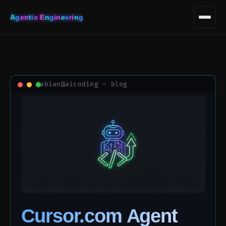
A
g
e
n
t
i
c
E
n
g
i
n
e
e
r
i
n
g
Cursor.com Agent